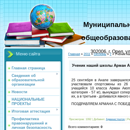
Муниципальн
общеобразова
302006, г. Орел, у
Меню сайта
Главная
»
2011
»
Октябрь
»
7
» Ученик на
Ученик нашей школы Арман Ак
Главная страница
Сведения об
образовательной
25 сентября в Анапе завершился
организации
участвовали спортсмены из 26
учащийся 10 класса Арман Акоп
Новости
категория - 57 кг), вынуждал сопе
их, а в третьем - добивался явног
НАЦИОНАЛЬНЫЕ
ПРОЕКТЫ
ПОЗДРАВЛЯЕМ АРМАНА С ПОБЕДО
Итоговая аттестация
Профилактика
Просмотров
:
1092
|
Добавил
:
Администратор
|
Ре
правонарушений и
Всего комментариев
:
0
личная безопасность